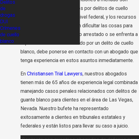
Delitos
sustanciales. Muchos cargos por delitos de cuello
de
drogas
blanco son presentados a nivel federal, y los recursos
DUI
del gobierno federal pueden dificultar las cosas para
Crímenes
cualquier acusado. Si ha sido arrestado o se enfrenta a
de cuello
blanco
la posibilidad de ser arrestado por un delito de cuello
blanco, debe ponerse en contacto con un abogado que
tenga experiencia en estos asuntos inmediatamente.
En
Christiansen Trial Lawyers
, nuestros abogados
tienen más de 65 años de experiencia legal combinada
manejando casos penales relacionados con delitos de
guante blanco para clientes en el área de Las Vegas,
Nevada. Nuestro bufete ha representado
exitosamente a clientes en tribunales estatales y
federales y están listos para llevar su caso a juicio.