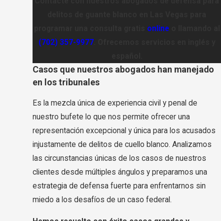
Contacte con nuestros abogados de defensa para
delitos de guante blanco en Las Vegas para
programar una consulta gratis
online
o llamando al
(702) 357-9977
. Ofrecemos servicios en inglés y
español.
Casos que nuestros abogados han manejado
en los tribunales
Es la mezcla única de experiencia civil y penal de
nuestro bufete lo que nos permite ofrecer una
representación excepcional y única para los acusados
injustamente de delitos de cuello blanco. Analizamos
las circunstancias únicas de los casos de nuestros
clientes desde múltiples ángulos y preparamos una
estrategia de defensa fuerte para enfrentarnos sin
miedo a los desafíos de un caso federal.