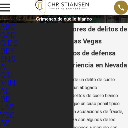
Crímenes de cuello blanco
ABO
Abogados defensores de delitos de
GAD
cuello blanco en Las Vegas
O DE
DEF
Bufete de abogados de defensa
ENS
criminal con experiencia en Nevada
A
CRI
Cualquier persona acusada de un delito de cuello
MIN
blanco necesita la ayuda de un abogado
AL
experimentado, ya que los delitos de cuello blanco
DE
suelen ser más complejos que un caso penal típico.
LAS
Los cargos relacionados con acusaciones de fraude,
VEG
engaño o abuso de confianza son algunos de los
AS
delitos más graves y las sanciones a menudo son